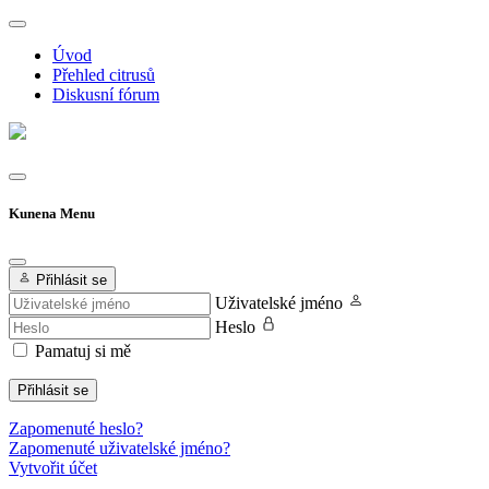
Úvod
Přehled citrusů
Diskusní fórum
Kunena Menu
Přihlásit se
Uživatelské jméno
Heslo
Pamatuj si mě
Přihlásit se
Zapomenuté heslo?
Zapomenuté uživatelské jméno?
Vytvořit účet