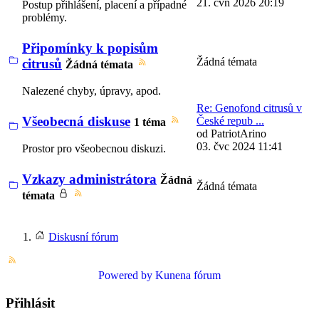
21. čvn 2026 20:19
Postup přihlášení, placení a případné
problémy.
Připomínky k popisům
Žádná témata
citrusů
Žádná témata
Nalezené chyby, úpravy, apod.
Re: Genofond citrusů v
Všeobecná diskuse
České repub ...
1 téma
od
PatriotArino
03. čvc 2024 11:41
Prostor pro všeobecnou diskuzi.
Vzkazy administrátora
Žádná
Žádná témata
témata
Diskusní fórum
Powered by
Kunena fórum
Přihlásit